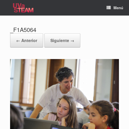
Saltar
Menú
al
contenido
_F1A5064
← Anterior
Siguiente →